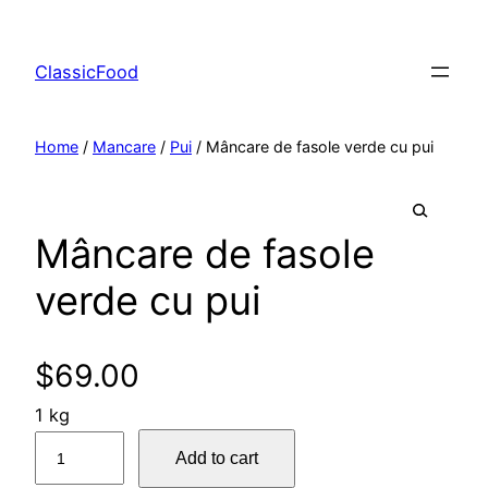
ClassicFood
Home
/
Mancare
/
Pui
/ Mâncare de fasole verde cu pui
Mâncare de fasole
🔍
verde cu pui
$
69.00
1 kg
M
Add to cart
â