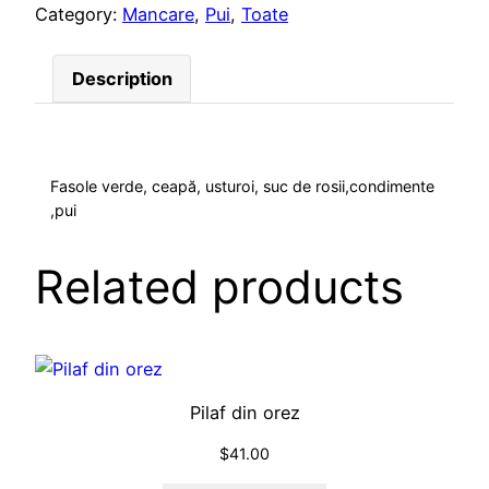
n
Category:
Mancare
, 
Pui
, 
Toate
c
a
Description
r
e
d
e
Fasole verde, ceapă, usturoi, suc de rosii,condimente
,pui
f
a
s
Related products
o
l
e
v
e
Pilaf din orez
r
$
41.00
d