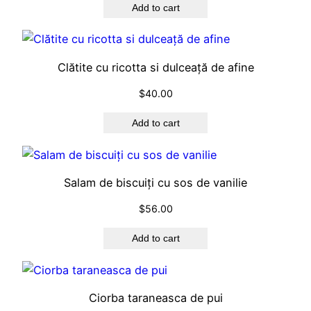
e
Add to cart
c
u
p
Clătite cu ricotta si dulceață de afine
u
$
40.00
i
q
Add to cart
u
a
n
Salam de biscuiți cu sos de vanilie
t
i
$
56.00
t
y
Add to cart
Ciorba taraneasca de pui