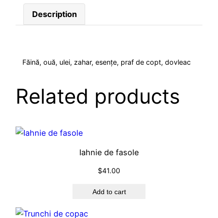
i
Description
n
t
ă
c
Făină, ouă, ulei, zahar, esențe, praf de copt, dovleac
u
D
Related products
o
v
l
e
a
Iahnie de fasole
c
$
41.00
q
u
Add to cart
a
n