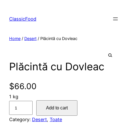
ClassicFood
Home
/
Desert
/ Plăcintă cu Dovleac
Plăcintă cu Dovleac
🔍
$
66.00
1 kg
P
Add to cart
l
ă
Category:
Desert
, 
Toate
c