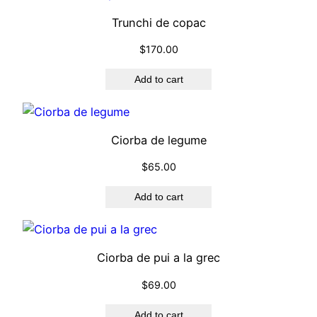
t
Trunchi de copac
i
t
$
170.00
y
Add to cart
Ciorba de legume
$
65.00
Add to cart
Ciorba de pui a la grec
$
69.00
Add to cart