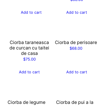
g
u
Add to cart
Add to cart
m
e
l
a
c
Ciorba taraneasca
Ciorba de perisoare
u
de curcan cu taitei
$
68.00
p
de casa
t
$
75.00
o
r
Add to cart
Add to cart
q
u
a
n
t
Ciorba de legume
Ciorba de pui a la
i