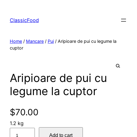
ClassicFood
Home
/
Mancare
/
Pui
/ Aripioare de pui cu legume la
cuptor
Aripioare de pui cu
🔍
legume la cuptor
$
70.00
1.2 kg
A
Add to cart