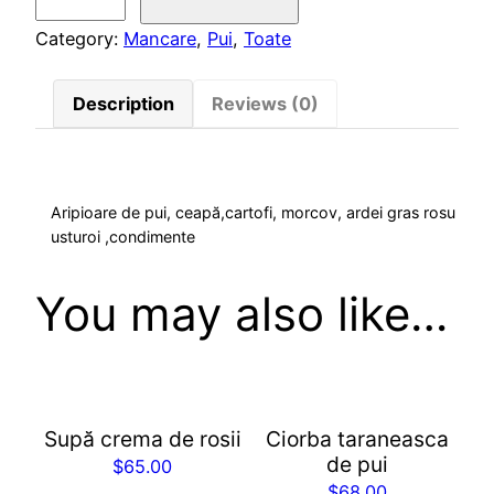
r
i
Category:
Mancare
, 
Pui
, 
Toate
p
i
Description
Reviews (0)
o
a
r
e
Aripioare de pui, ceapă,cartofi, morcov, ardei gras rosu
usturoi ,condimente
d
e
p
You may also like…
u
i
c
u
Supă crema de rosii
Ciorba taraneasca
l
de pui
$
65.00
e
$
68.00