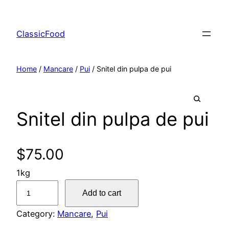
ClassicFood
Home
/
Mancare
/
Pui
/ Snitel din pulpa de pui
Snitel din pulpa de pui
🔍
$
75.00
1kg
S
Add to cart
n
i
Category:
Mancare
, 
Pui
t