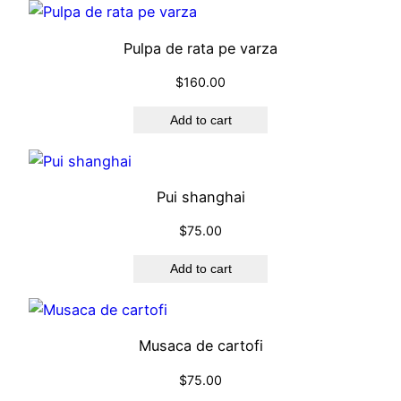
a
n
Pulpa de rata pe varza
t
$
160.00
i
t
Add to cart
y
Pui shanghai
$
75.00
Add to cart
Musaca de cartofi
$
75.00