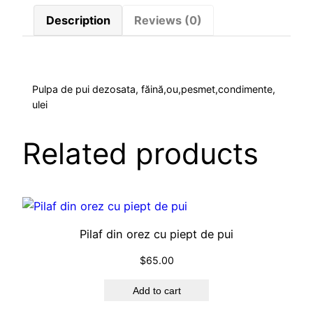
e
Description
Reviews (0)
l
d
i
n
Pulpa de pui dezosata, făină,ou,pesmet,condimente,
ulei
p
u
l
Related products
p
a
d
e
p
Pilaf din orez cu piept de pui
u
$
65.00
i
q
Add to cart
u